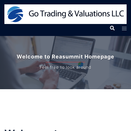
コ
ン
テ
ン
ツ
へ
ス
Welcome to Reasummit Homepage
キ
ッ
Feel free to look around
プ